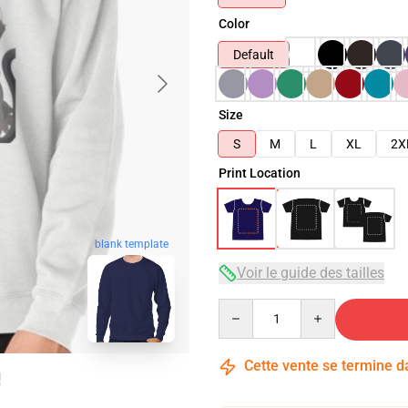
Color
Default
Size
S
M
L
XL
2X
Print Location
blank template
Voir le guide des tailles
Quantity
Cette vente se termine 