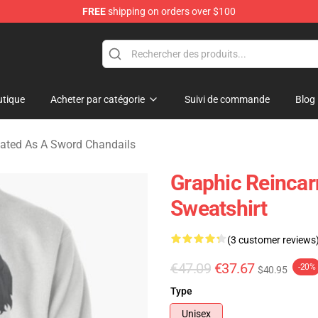
FREE
shipping on orders over $100
 As A Sword Merchandise Store
tique
Acheter par catégorie
Suivi de commande
Blog
ated As A Sword Chandails
Graphic Reincar
Sweatshirt
(3 customer reviews
€47.09
€37.67
-20%
$40.95
Type
Unisex