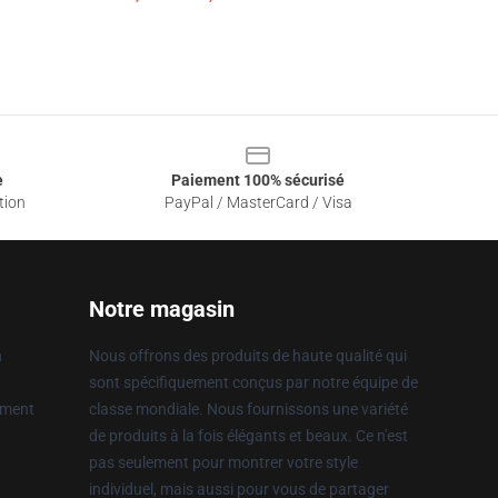
e
Paiement 100% sécurisé
tion
PayPal / MasterCard / Visa
Notre magasin
n
Nous offrons des produits de haute qualité qui
sont spécifiquement conçus par notre équipe de
ement
classe mondiale. Nous fournissons une variété
de produits à la fois élégants et beaux. Ce n'est
pas seulement pour montrer votre style
individuel, mais aussi pour vous de partager