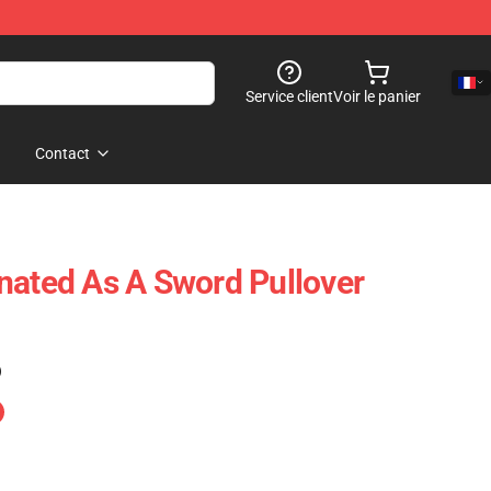
Service client
Voir le panier
Contact
nated As A Sword Pullover
)