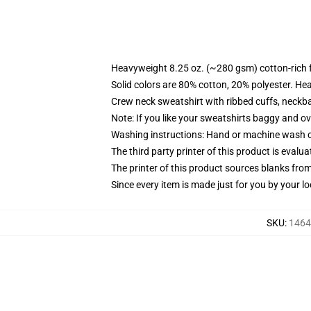
Heavyweight 8.25 oz. (~280 gsm) cotton-rich 
Solid colors are 80% cotton, 20% polyester. He
Crew neck sweatshirt with ribbed cuffs, neck
Note: If you like your sweatshirts baggy and ov
Washing instructions: Hand or machine wash col
The third party printer of this product is eval
The printer of this product sources blanks fro
Since every item is made just for you by your loc
SKU
:
1464