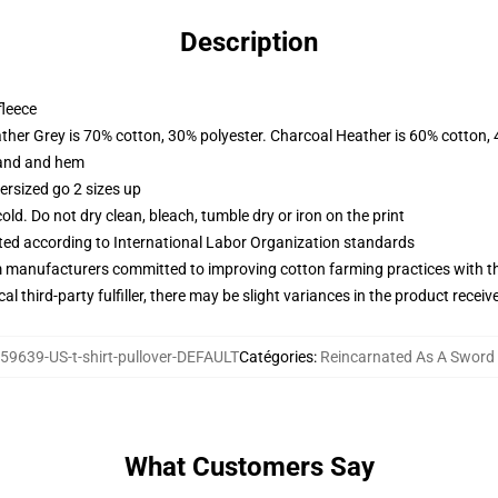
Description
fleece
ather Grey is 70% cotton, 30% polyester. Charcoal Heather is 60% cotton,
band and hem
ersized go 2 sizes up
d. Do not dry clean, bleach, tumble dry or iron on the print
uated according to International Labor Organization standards
m manufacturers committed to improving cotton farming practices with the
al third-party fulfiller, there may be slight variances in the product receiv
59639-US-t-shirt-pullover-DEFAULT
Catégories
:
Reincarnated As A Sword
What Customers Say