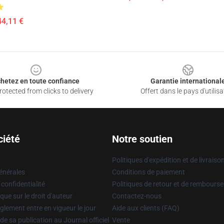
44,11 €
hetez en toute confiance
Garantie international
otected from clicks to delivery
Offert dans le pays d'utilisa
ciété
Notre soutien
Politiques d'expédition et de livraiso
énérales
Conditions de paiement
 confidentialité
Politiques de retour et de rembours
que sur le droit d'auteur
Contactez-nous
glement entre en vigueur le jour
Aide aux clients (FAQ)
 de sa publication au Journal officiel
Vente