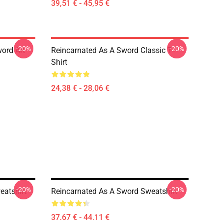
39,51 € - 45,95 €
-20%
-20%
ord Art
Reincarnated As A Sword Classic T-
Shirt
24,38 € - 28,06 €
-20%
-20%
eatshirt
Reincarnated As A Sword Sweatshirt
37,67 € - 44,11 €