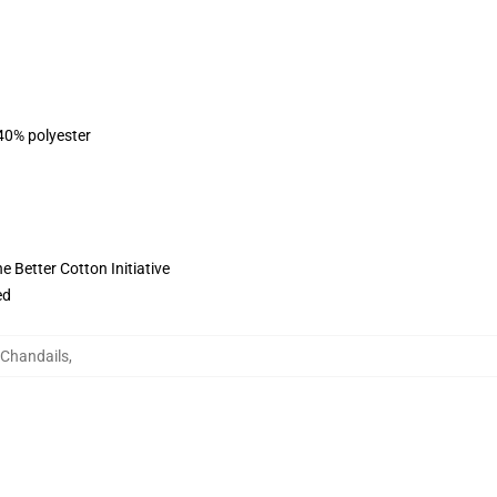
 40% polyester
 Better Cotton Initiative
ed
 Chandails
,