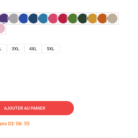
L
3XL
4XL
5XL
AJOUTER AU PANIER
dans
03
:
06
:
54