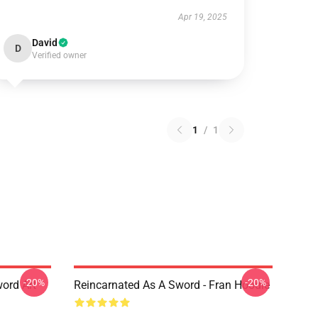
Apr 19, 2025
David
D
Verified owner
1
/
1
-20%
-20%
ord Art
Reincarnated As A Sword - Fran Hoodie