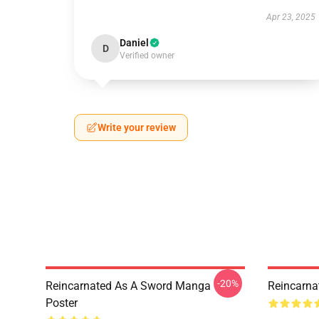
Apr 23, 2025
Daniel
D
Verified owner
Write your review
-20%
Reincarnated As A Sword Manga
Reincarna
Poster