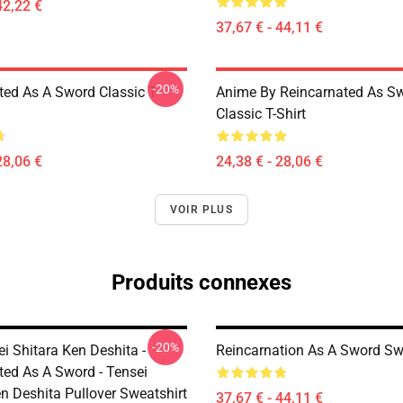
42,22 €
37,67 € - 44,11 €
-20%
ted As A Sword Classic T-
Anime By Reincarnated As Sw
Classic T-Shirt
28,06 €
24,38 € - 28,06 €
VOIR PLUS
Produits connexes
-20%
i Shitara Ken Deshita -
Reincarnation As A Sword Sw
ted As A Sword - Tensei
n Deshita Pullover Sweatshirt
37,67 € - 44,11 €