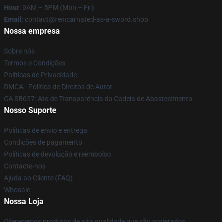
Hour
: 9AM – 5PM (Mon – Fri)
Email
: contact@reincarnated-as-a-sword.shop
Nossa empresa
Sobre nós
Termos e Condições
Políticas de Privacidade
DMCA - Política de Direitos de Autor
CA SB657: Ato de Transparência da Cadeia de Abastecimento
Nosso Suporte
Políticas de envio e entrega
Condições de pagamento
Políticas de devolução e reembolso
Contacte-nos
Ajuda ao Cliente (FAQ)
Whosale
Nossa Loja
Oferecemos produtos de alta qualidade que são projetados