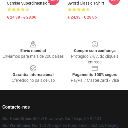
Camisa Superdimensionada
Sword Classic T-Shirt
€ 24,38 - € 28,06
€ 24,38 - € 28,06
Footer
Envio mundial
Compre com confiança
Enviamos para mais de 200 países
Protegido 24/7, do clique à
entrega
Garantia internacional
Pagamento 100% seguro
Oferecido no país de uso
PayPal / MasterCard / Visa
Contacte-nos
Our Head Office
: 600 W Broadway, San Diego, CA 92101
Our Warehouse
: No. 123 Zhongshan Road, Gulou District, Nanjing