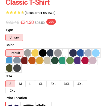
Classic T-Shirt
(3 customer reviews)
€30.48
€24.38
-20%
$26.50
Type
Unisex
Color
Default
Size
S
M
L
XL
2XL
3XL
4XL
5XL
Print Location