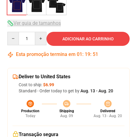
Ver guia de tamanhos
Quantity
ADICIONAR AO CARRINHO
Esta promoção termina em
01
:
19
:
50
Deliver to United States
Cost to ship:
$6.99
Standard - Order today to get by
Aug. 13 - Aug. 20
Production
Shipping
Delivered
Today
Aug. 09
Aug. 13 - Aug. 20
Transação segura