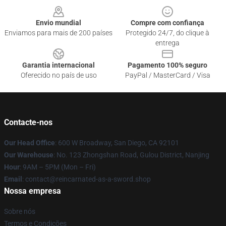
Envio mundial
Compre com confiança
Enviamos para mais de 200 países
Protegido 24/7, do clique à
entrega
Garantia internacional
Pagamento 100% seguro
Oferecido no país de uso
PayPal / MasterCard / Visa
Contacte-nos
Our Head Office
: 600 W Broadway, San Diego, CA 92101
Our Warehouse
: No. 123 Zhongshan Road, Gulou District, Nanjing
Hour
: 9AM – 5PM (Mon – Fri)
Email
: contact@reincarnated-as-a-sword.shop
Nossa empresa
Sobre nós
Termos e Condições