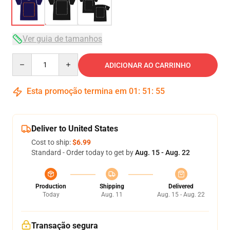
Ver guia de tamanhos
Quantity
ADICIONAR AO CARRINHO
Esta promoção termina em
01
:
51
:
54
Deliver to United States
Cost to ship:
$6.99
Standard - Order today to get by
Aug. 15 - Aug. 22
Production
Shipping
Delivered
Today
Aug. 11
Aug. 15 - Aug. 22
Transação segura