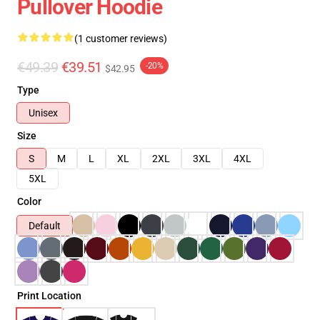
Pullover Hoodie
(1 customer reviews)
€49.39
€39.51
-20%
$42.95
Type
Unisex
Size
S
M
L
XL
2XL
3XL
4XL
5XL
Color
Default
Print Location