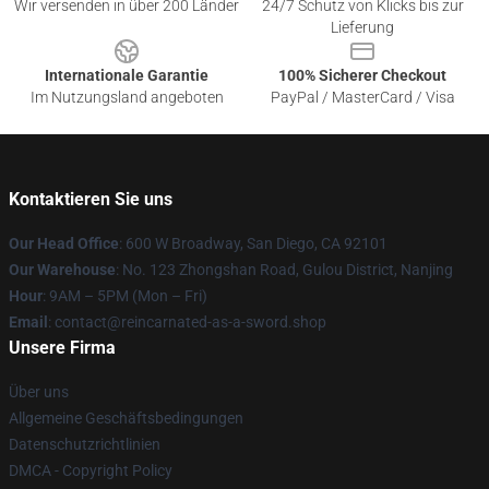
Wir versenden in über 200 Länder
24/7 Schutz von Klicks bis zur
Lieferung
Internationale Garantie
100% Sicherer Checkout
Im Nutzungsland angeboten
PayPal / MasterCard / Visa
Kontaktieren Sie uns
Our Head Office
: 600 W Broadway, San Diego, CA 92101
Our Warehouse
: No. 123 Zhongshan Road, Gulou District, Nanjing
Hour
: 9AM – 5PM (Mon – Fri)
Email
: contact@reincarnated-as-a-sword.shop
Unsere Firma
Über uns
Allgemeine Geschäftsbedingungen
Datenschutzrichtlinien
DMCA - Copyright Policy