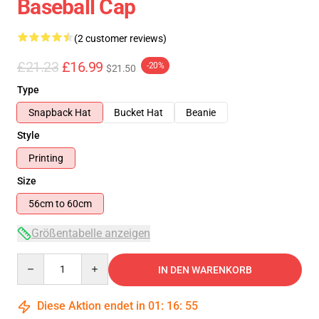
Baseball Cap
(2 customer reviews)
£21.23
£16.99
-20%
$21.50
Type
Snapback Hat
Bucket Hat
Beanie
Style
Printing
Size
56cm to 60cm
Größentabelle anzeigen
Quantity
IN DEN WARENKORB
Diese Aktion endet in
01
:
16
:
54