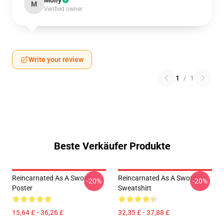
Molly
M
Verified owner
Write your review
1
/
1
Beste Verkäufer Produkte
Reincarnated As A Sword
Reincarnated As A Sword
-20%
-20%
Poster
Sweatshirt
15,64 £ - 36,26 £
32,35 £ - 37,88 £