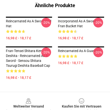
Ähnliche Produkte
Reincarnated As A Sword Dad
Incorporated As A Sword -
-20%
-20%
Hat
Fran Bucket Hat
16,98 £ - 18,17 £
16,98 £ - 18,17 £
Fran-Tensei Shitara Ken
Reincarnated As A Guardian
-20%
-20%
Deshita - Reincarnated As A
Sword - Sensou Shitara
16,98 £ - 18,17 £
Tsurugi Deshita Baseball Cap
16,98 £ - 18,17 £
Footer
Weltweiter Versand
Kaufen Sie mit Vertrauen