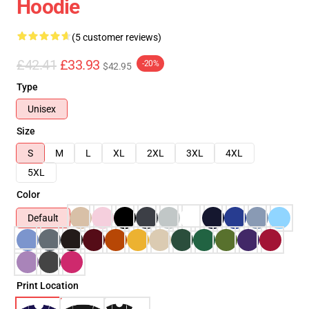
Hoodie
(5 customer reviews)
£42.41
£33.93
-20%
$42.95
Type
Unisex
Size
S
M
L
XL
2XL
3XL
4XL
5XL
Color
Default
Print Location