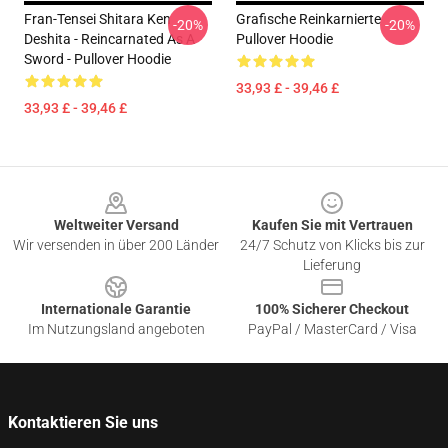
Fran-Tensei Shitara Ken
Grafische Reinkarnierte
-20%
-20%
Deshita - Reincarnated As A
Pullover Hoodie
Sword - Pullover Hoodie
33,93 £ - 39,46 £
33,93 £ - 39,46 £
Footer
Weltweiter Versand
Kaufen Sie mit Vertrauen
Wir versenden in über 200 Länder
24/7 Schutz von Klicks bis zur
Lieferung
Internationale Garantie
100% Sicherer Checkout
Im Nutzungsland angeboten
PayPal / MasterCard / Visa
Kontaktieren Sie uns