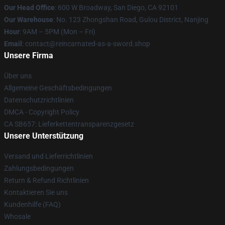
Our Head Office
: 600 W Broadway, San Diego, CA 92101
Our Warehouse
: No. 123 Zhongshan Road, Gulou District, Nanjing
Hour
: 9AM – 5PM (Mon – Fri)
Email
: contact@reincarnated-as-a-sword.shop
Unsere Firma
Über uns
Allgemeine Geschäftsbedingungen
Datenschutzrichtlinien
DMCA - Copyright Policy
CA SB657: Lieferkettentransparenzgesetz
Unsere Unterstützung
Versand und Lieferrichtlinien
Zahlungsbedingungen
Return & Refund Richtlinien
Kontaktieren Sie uns
Kundenhilfe (FAQ)
Whosale