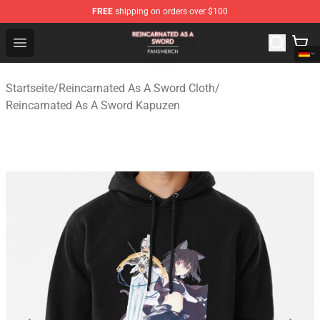
FREE
shipping on orders over $100
Reincarnated As A Sword Shop - Official Reincarnated A
Open menu
Startseite
/
Reincarnated As A Sword Cloth
/
Reincarnated As A Sword Kapuzen