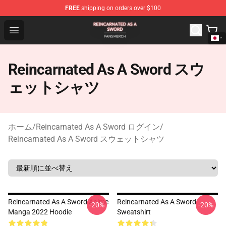
FREE
shipping on orders over $100
Reincarnated As A Sword Shop - Official Reincarnated A
Open menu
Reincarnated As A Sword スウ
ェットシャツ
ホーム
/
Reincarnated As A Sword ログイン
/
Reincarnated As A Sword スウェットシャツ
Reincarnated As A Sword Anime
Reincarnated As A Sword
-20%
-20%
Manga 2022 Hoodie
Sweatshirt