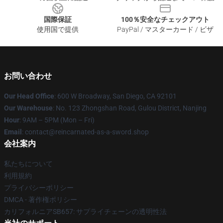
国際保証
100％安全なチェックアウト
使用国で提供
PayPal / マスターカード / ビザ
お問い合わせ
Our Head Office
: 600 W Broadway, San Diego, CA 92101
Our Warehouse
: No. 123 Zhongshan Road, Gulou District, Nanjing
Hour
: 9AM – 5PM (Mon – Fri)
Email
: contact@reincarnated-as-a-sword.shop
会社案内
私たちについて
利用規約
プライバシーポリシー
DMCA - 著作権ポリシー
カリフォルニアSB657: サプライチェーンの透明性法