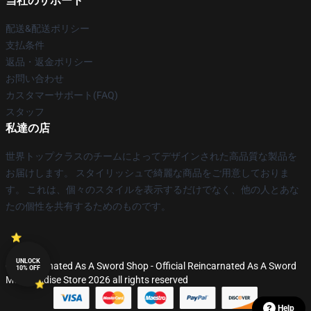
当社のサポート
配送&配送ポリシー
支払条件
返品・返金ポリシー
お問い合わせ
カスタマーサポート(FAQ)
スタッフ
私達の店
世界トップクラスのチームによってデザインされた高品質な製品を
お届けします。 スタイリッシュで綺麗な商品をご用意しておりま
す。 これは、個々のスタイルを表示するだけでなく、他の人とあな
たの個性を共有するためのものです。
UNLOCK
© Reincarnated As A Sword Shop - Official Reincarnated As A Sword
10% OFF
Merchandise Store 2026 all rights reserved
Help