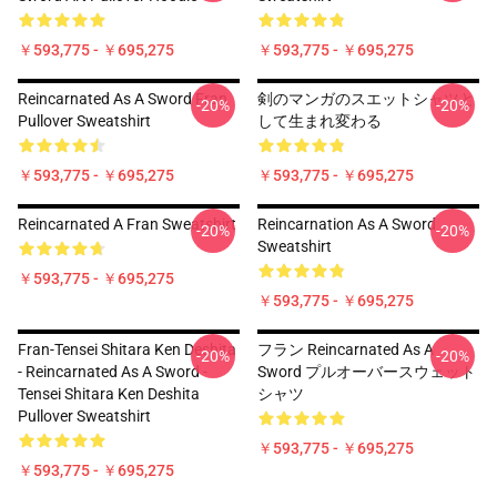
￥593,775 - ￥695,275
￥593,775 - ￥695,275
Reincarnated As A Sword Fran
剣のマンガのスエットシャツと
-20%
-20%
Pullover Sweatshirt
して生まれ変わる
￥593,775 - ￥695,275
￥593,775 - ￥695,275
Reincarnated A Fran Sweatshirt
Reincarnation As A Sword
-20%
-20%
Sweatshirt
￥593,775 - ￥695,275
￥593,775 - ￥695,275
Fran-Tensei Shitara Ken Deshita
フラン Reincarnated As A
-20%
-20%
- Reincarnated As A Sword -
Sword プルオーバースウェット
Tensei Shitara Ken Deshita
シャツ
Pullover Sweatshirt
￥593,775 - ￥695,275
￥593,775 - ￥695,275