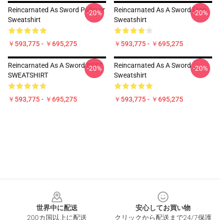
Reincarnated As Sword Pullover
Reincarnated As A Sword Fran
-20%
-20%
Sweatshirt
Sweatshirt
￥593,775 - ￥695,275
￥593,775 - ￥695,275
Reincarnated As A Sword BEST
Reincarnated As A Sword
-20%
-20%
SWEATSHIRT
Sweatshirt
￥593,775 - ￥695,275
￥593,775 - ￥695,275
Footer
世界中に配送
安心してお買い物
200カ国以上に配送
クリックから配送まで24/7保護