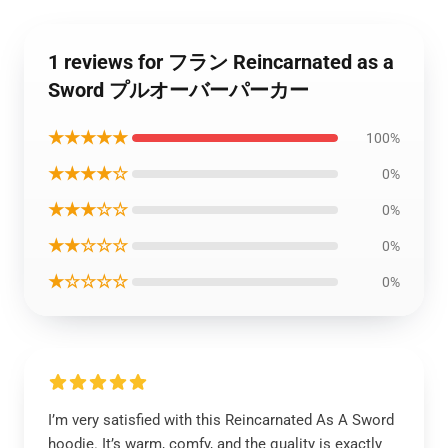
1 reviews for フラン Reincarnated as a
Sword プルオーバーパーカー
★★★★★
100%
★★★★☆
0%
★★★☆☆
0%
★★☆☆☆
0%
★☆☆☆☆
0%
I’m very satisfied with this Reincarnated As A Sword
hoodie. It’s warm, comfy, and the quality is exactly