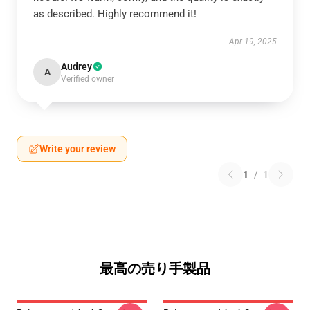
as described. Highly recommend it!
Apr 19, 2025
Audrey
A
Verified owner
Write your review
1
/
1
最高の売り手製品