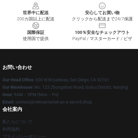
世界中に配送
安心してお買い物
200カ国以上に配送
クリックから配送まで24/7保護
国際保証
100％安全なチェックアウト
使用国で提供
PayPal / マスターカード / ビザ
お問い合わせ
Our Head Office
: 600 W Broadway, San Diego, CA 92101
Our Warehouse
: No. 123 Zhongshan Road, Gulou District, Nanjing
Hour
: 9AM – 5PM (Mon – Fri)
Email
: contact@reincarnated-as-a-sword.shop
会社案内
私たちについて
利用規約
プライバシーポリシー