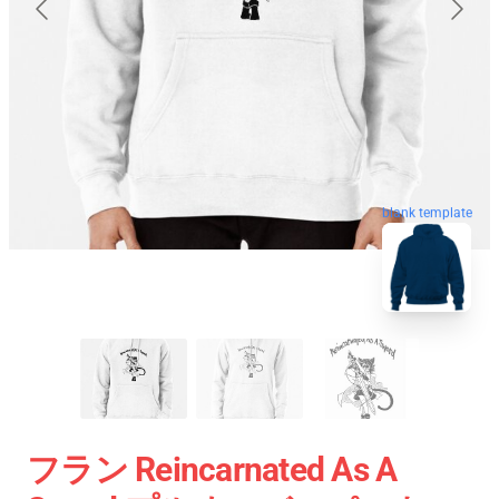
blank template
フラン Reincarnated As A