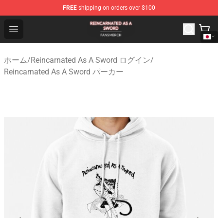
FREE
shipping on orders over $100
Reincarnated As A Sword Shop - Official Reincarnated A
Open menu
ホーム
/
Reincarnated As A Sword ログイン
/
Reincarnated As A Sword パーカー