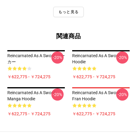
もっと見る
関連商品
Reincarnated As A Sword パー
Reincarnated As A Sword
-20%
-20%
カー
Hoodie
￥622,775 - ￥724,275
￥622,775 - ￥724,275
Reincarnated As A Sword
Reincarnated As A Sword -
-20%
-20%
Manga Hoodie
Fran Hoodie
￥622,775 - ￥724,275
￥622,775 - ￥724,275
Footer