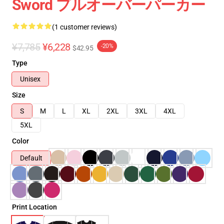
Sword プルオーバーパーカー
(1 customer reviews)
¥7,785
¥6,228
-20%
$42.95
Type
Unisex
Size
S
M
L
XL
2XL
3XL
4XL
5XL
Color
Default
Print Location